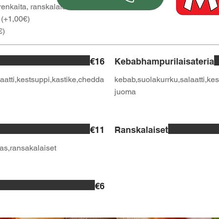
renkaita, ranskalaisilla,
 (+1,00€)
€)
€16
Kebabhampurilaisateria
aatti,kestsuppi,kastike,chedda
kebab,suolakurrku,salaatti,kes
juoma
€11
Ranskalaiset
gas,ransakalaiset
€6