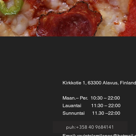
Kirkkotie 1, 63300 Alavus, Finlan
Maan.– Per. 10:30 – 22:00
Lauantai 11:30 – 22:00
Sunnuntai 11.30 –22:00
puh:+358 40 9684141
Tel:
+358 40 9684141
Email:
ravintolamilanos@hotmail