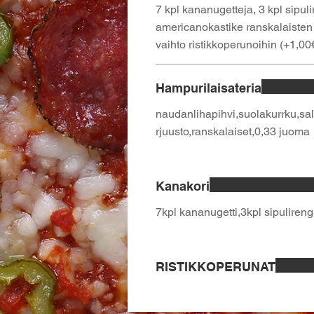
7 kpl kananugetteja, 3 kpl sipuli
americanokastike ranskalaisten
vaihto ristikkoperunoihin (+1,00
Hampurilaisateria
naudanlihapihvi,suolakurrku,sal
rjuusto,ranskalaiset,0,33 juoma
Kanakori
7kpl kananugetti,3kpl sipuliren
RISTIKKOPERUNAT