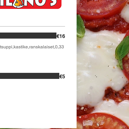
€16
tsuppi,kastike,ranskalaiset,0,33
€5