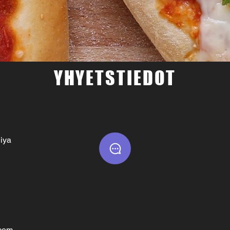
YHYETSTIEDOT
diya
.com